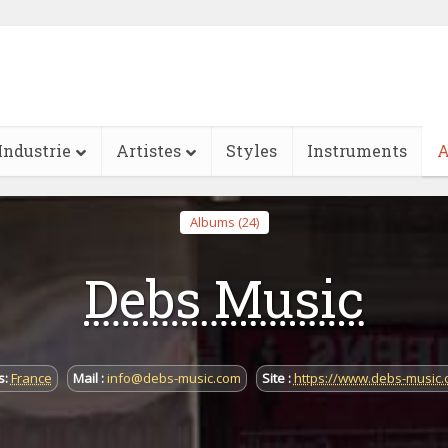
Industrie
Artistes
Styles
Instruments
A
Albums (24)
Debs Music
s:
France
Mail :
info@debs-music.com
Site :
https://www.debs-music