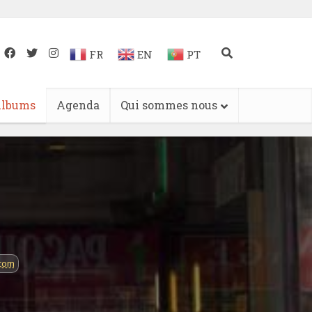
FR
EN
PT
lbums
Agenda
Qui sommes nous
.com