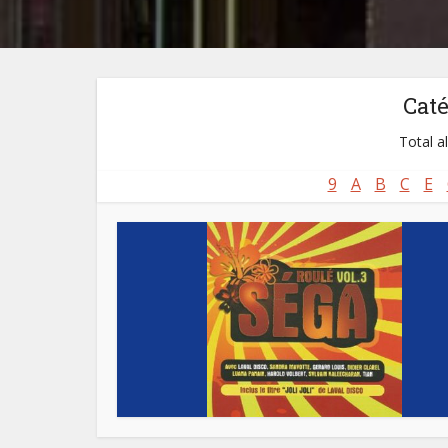
Cat
Total a
9
A
B
C
E