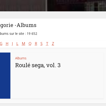
égorie -Albums
lbums sur le site : 19 652
G
H
I
L
M
Q
R
S
T
Z
Albums
Roulé sega, vol. 3