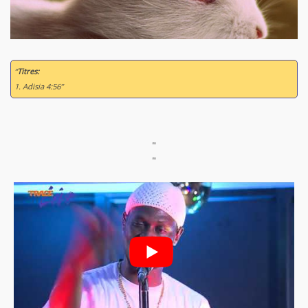
“
Titres:
1. Adisia 4:56”
"
"