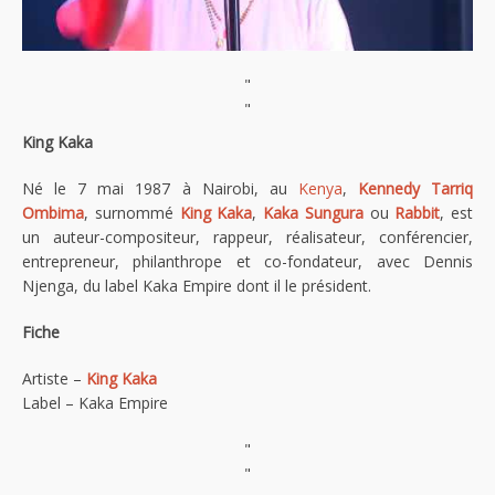
"
"
King Kaka
Né le 7 mai 1987 à Nairobi, au
Kenya
,
Kennedy Tarriq
Ombima
, surnommé
King Kaka
,
Kaka Sungura
ou
Rabbit
, est
un auteur-compositeur, rappeur, réalisateur, conférencier,
entrepreneur, philanthrope et co-fondateur, avec Dennis
Njenga, du label Kaka Empire dont il le président.
Fiche
Artiste –
King Kaka
Label – Kaka Empire
"
"