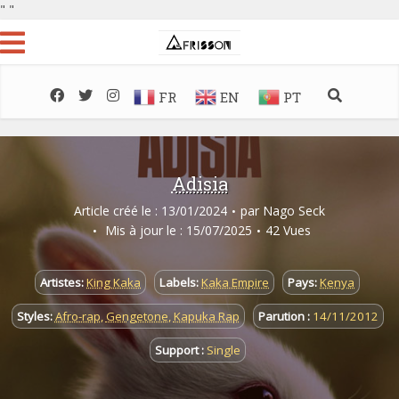
"
"
FR
EN
PT
Adisia
Article créé le : 13/01/2024
par
Nago Seck
Mis à jour le : 15/07/2025
42 Vues
Artistes:
King Kaka
Labels:
Kaka Empire
Pays:
Kenya
Styles:
Afro-rap
,
Gengetone
,
Kapuka Rap
Parution :
14/11/2012
Support :
Single