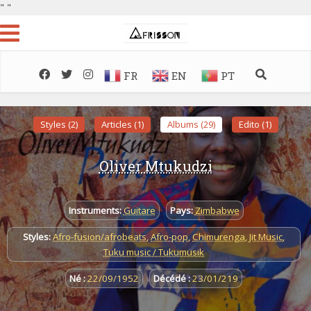
"
"
FR
EN
PT
Styles (2)
Articles (1)
Albums (29)
Edito (1)
Oliver Mtukudzi
Instruments:
Guitare
Pays:
Zimbabwe
Styles:
Afro-fusion/afrobeats
,
Afro-pop
,
Chimurenga
,
Jit Music
,
Tuku music / Tukumusik
Né :
22/09/1952
Décédé :
23/01/219