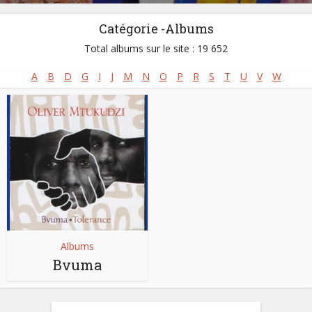
Catégorie -Albums
Total albums sur le site : 19 652
A
B
D
G
I
J
M
N
O
P
R
S
T
U
V
W
Albums
Bvuma