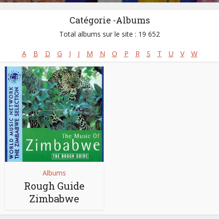
Catégorie -Albums
Total albums sur le site : 19 652
A
B
D
G
I
J
M
N
O
P
R
S
T
U
V
W
Albums
Rough Guide
Zimbabwe