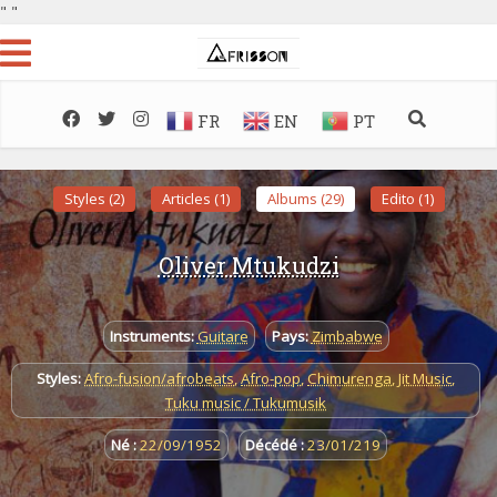
"
"
FR
EN
PT
Styles (2)
Articles (1)
Albums (29)
Edito (1)
Oliver Mtukudzi
Instruments:
Guitare
Pays:
Zimbabwe
Styles:
Afro-fusion/afrobeats
,
Afro-pop
,
Chimurenga
,
Jit Music
,
Tuku music / Tukumusik
Né :
22/09/1952
Décédé :
23/01/219