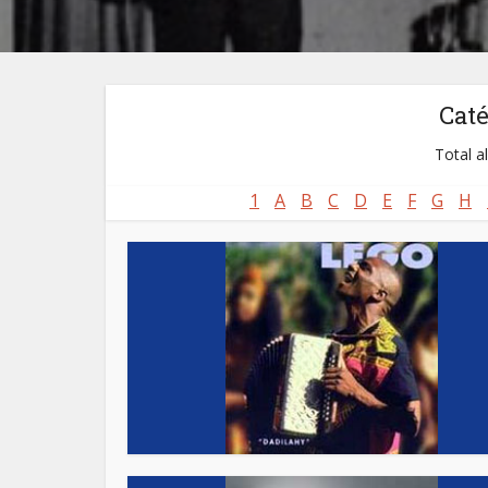
Cat
Total a
1
A
B
C
D
E
F
G
H