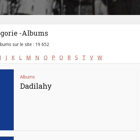
égorie -Albums
lbums sur le site : 19 652
I
J
K
L
M
N
O
P
Q
R
S
T
V
W
Albums
Dadilahy