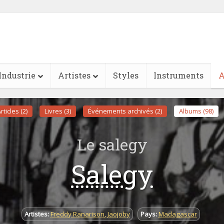
Industrie
Artistes
Styles
Instruments
A
rticles (2)
Livres (3)
Événements archivés (2)
Albums (98)
Le salegy
Salegy
Artistes:
Freddy Ranarison
,
Jaojoby
Pays:
Madagascar