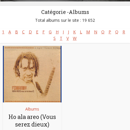
Catégorie -Albums
Total albums sur le site : 19 652
1
A
B
C
D
E
F
G
H
I
J
K
L
M
N
O
P
Q
R
S
T
V
W
Albums
Ho ala areo (Vous
serez dieux)