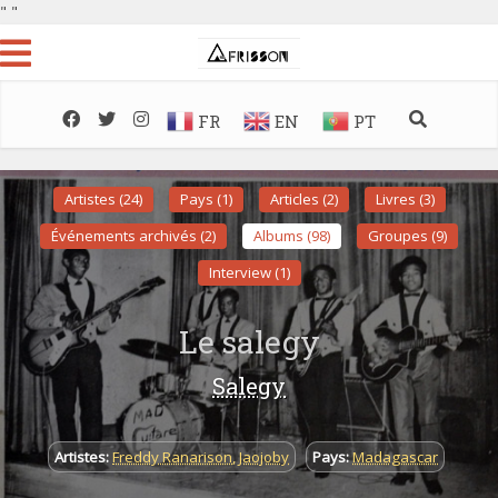
"
"
FR
EN
PT
Artistes (24)
Pays (1)
Articles (2)
Livres (3)
Événements archivés (2)
Albums (98)
Groupes (9)
Interview (1)
Le salegy
Salegy
Artistes:
Freddy Ranarison
,
Jaojoby
Pays:
Madagascar