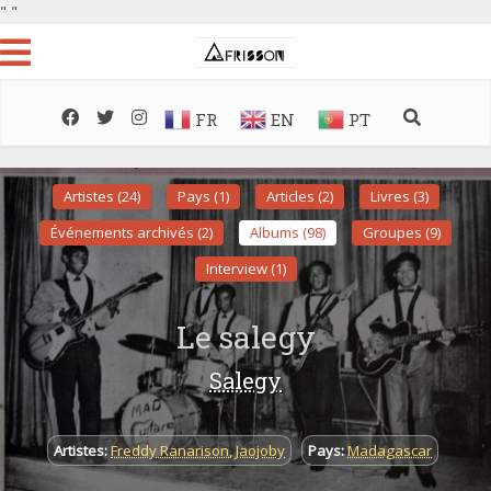
"
"
FR
EN
PT
Artistes (24)
Pays (1)
Articles (2)
Livres (3)
Événements archivés (2)
Albums (98)
Groupes (9)
Interview (1)
Le salegy
Salegy
Artistes:
Freddy Ranarison
,
Jaojoby
Pays:
Madagascar