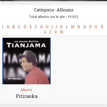
Catégorie -Albums
Total albums sur le site : 19 652
1
A
B
C
D
E
F
G
H
I
J
K
L
M
N
O
P
Q
R
S
T
V
W
Albums
Pitiraoka