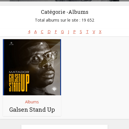
Catégorie -Albums
Total albums sur le site : 19 652
4
A
C
D
F
G
J
P
S
T
V
X
Albums
Galsen Stand Up