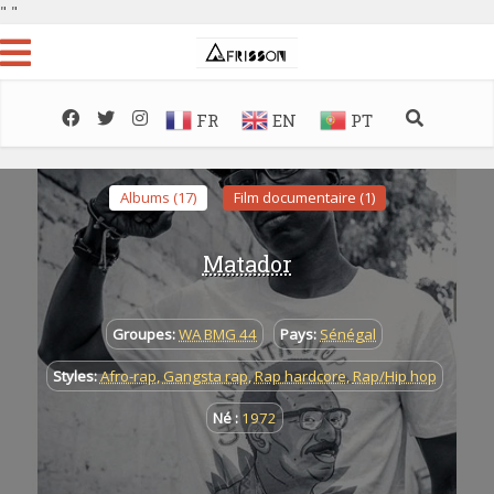
"
"
FR
EN
PT
Albums (17)
Film documentaire (1)
Matador
Groupes:
WA BMG 44
Pays:
Sénégal
Styles:
Afro-rap
,
Gangsta rap
,
Rap hardcore
,
Rap/Hip hop
Né :
1972