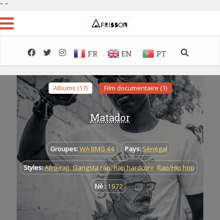
"
"
FR
EN
PT
Albums (17)
Film documentaire (1)
Matador
Groupes:
WA BMG 44
Pays:
Sénégal
Styles:
Afro-rap
,
Gangsta rap
,
Rap hardcore
,
Rap/Hip hop
Né :
1972