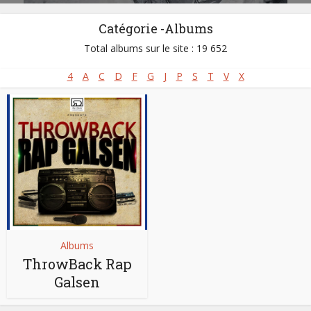
Catégorie -Albums
Total albums sur le site : 19 652
4
A
C
D
F
G
J
P
S
T
V
X
Albums
ThrowBack Rap
Galsen