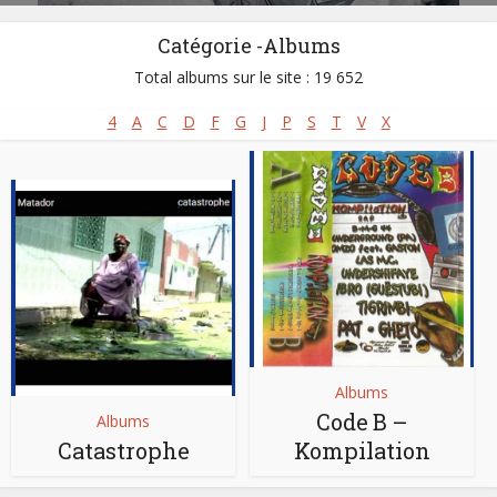
Catégorie -Albums
Total albums sur le site : 19 652
4
A
C
D
F
G
J
P
S
T
V
X
Albums
Code B –
Albums
Catastrophe
Kompilation