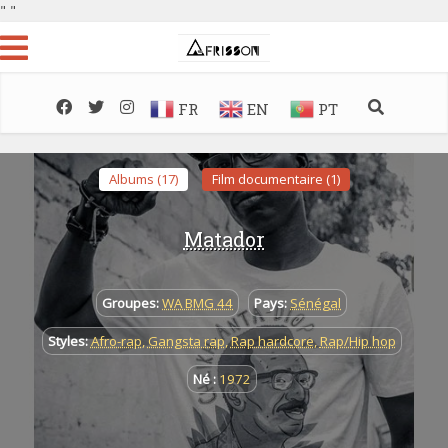
"
"
FR
EN
PT
Albums (17)
Film documentaire (1)
Matador
Groupes:
WA BMG 44
Pays:
Sénégal
Styles:
Afro-rap
,
Gangsta rap
,
Rap hardcore
,
Rap/Hip hop
Né :
1972