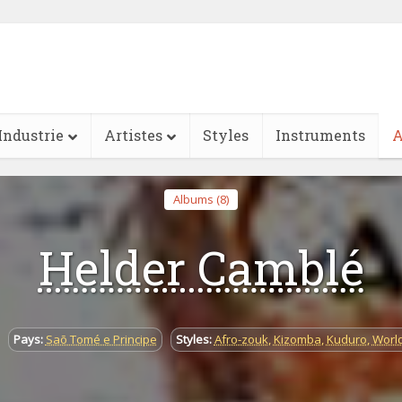
Industrie
Artistes
Styles
Instruments
A
Albums (8)
Helder Camblé
Pays:
Saõ Tomé e Principe
Styles:
Afro-zouk
,
Kizomba
,
Kuduro
,
Worl