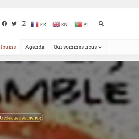
FR
EN
PT
lbums
Agenda
Qui sommes nous
d / Musique du monde