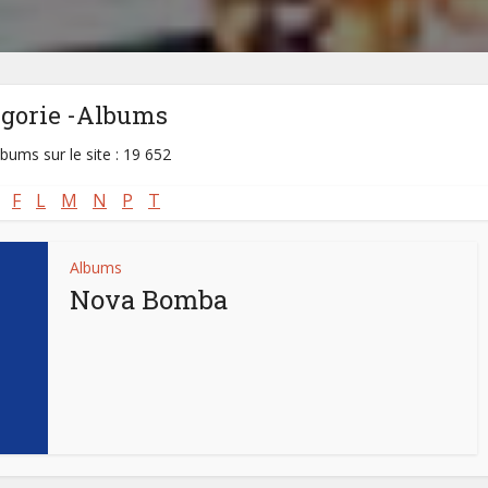
égorie -Albums
lbums sur le site : 19 652
F
L
M
N
P
T
Albums
Nova Bomba