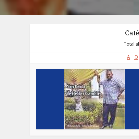
Cat
Total a
A
D