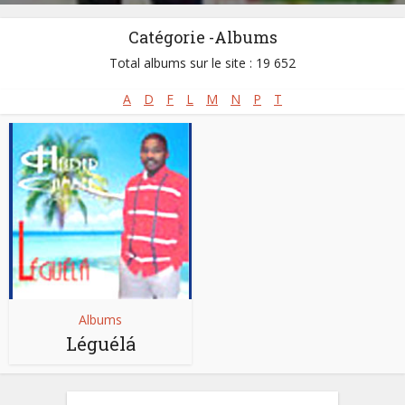
Catégorie -Albums
Total albums sur le site : 19 652
A
D
F
L
M
N
P
T
Albums
Léguélá