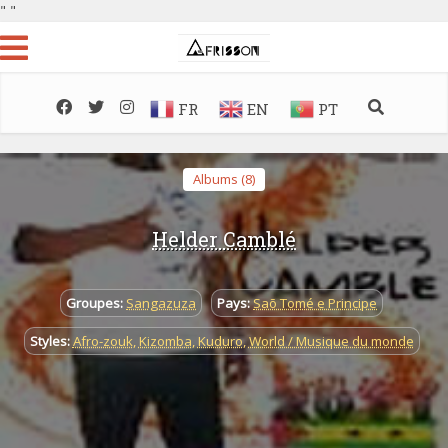
"
"
FR
EN
PT
Albums (8)
Helder Camblé
Groupes:
Sangazuza
Pays:
Saõ Tomé e Principe
Styles:
Afro-zouk
,
Kizomba
,
Kuduro
,
World / Musique du monde