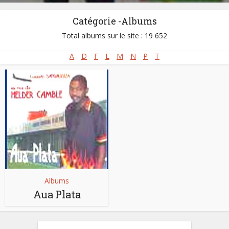
Catégorie -Albums
Total albums sur le site : 19 652
A
D
F
L
M
N
P
T
Albums
Aua Plata