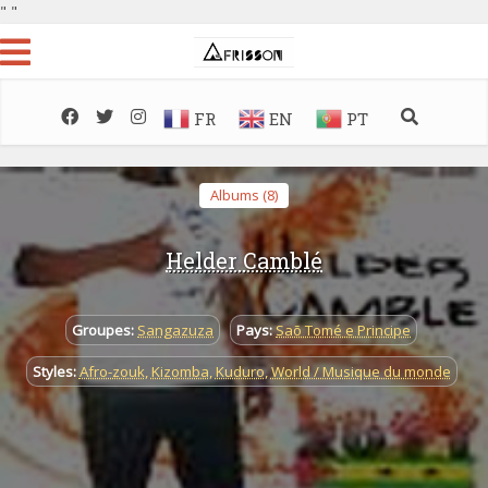
"
"
FR
EN
PT
Albums (8)
Helder Camblé
Groupes:
Sangazuza
Pays:
Saõ Tomé e Principe
Styles:
Afro-zouk
,
Kizomba
,
Kuduro
,
World / Musique du monde