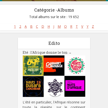
Catégorie -Albums
Total albums sur le site : 19 652
1
2
A
B
C
D
H
J
M
O
R
T
V
Y
Z
Edito
Eté : l’Afrique donne le ton
→
L'été en particulier, l'Afrique résonne sur
toute la planète, sur le continent