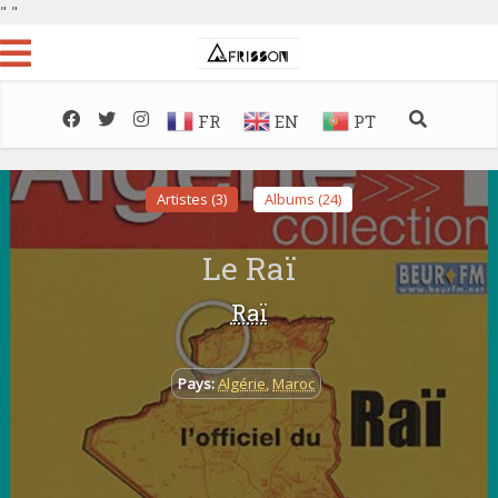
"
"
FR
EN
PT
Artistes (3)
Albums (24)
Le Raï
Raï
Pays:
Algérie
,
Maroc