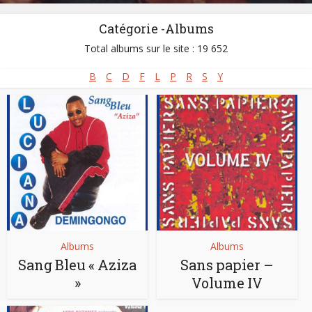
Catégorie -Albums
Total albums sur le site : 19 652
B
C
D
F
L
P
R
S
Y
Albums
Albums
Sang Bleu « Aziza
Sans papier ‎–
»
Volume IV