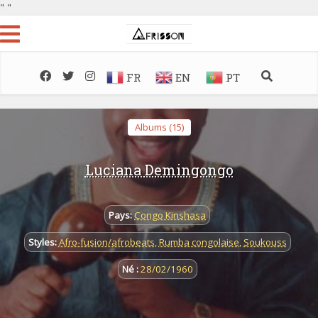
"
"
FR
EN
PT
Albums (15)
Luciana Demingongo
Pays:
Congo Kinshasa
Styles:
Afro-fusion/afrobeats
,
Rumba congolaise
,
Soukouss
Né :
28/02/1960