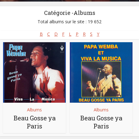
Catégorie -Albums
Total albums sur le site : 19 652
B
C
D
F
L
P
R
S
Y
Albums
Albums
Beau Gosse ya
Beau Gosse ya
Paris
Paris