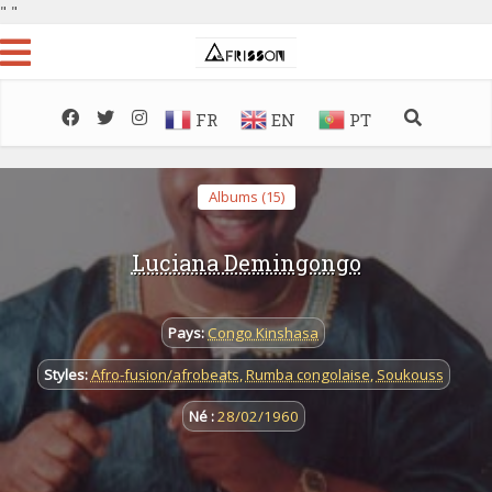
"
"
FR
EN
PT
Albums (15)
Luciana Demingongo
Pays:
Congo Kinshasa
Styles:
Afro-fusion/afrobeats
,
Rumba congolaise
,
Soukouss
Né :
28/02/1960