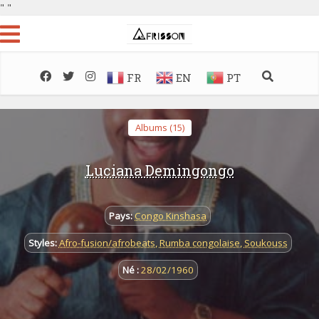
"
"
FR
EN
PT
Albums (15)
Luciana Demingongo
Pays:
Congo Kinshasa
Styles:
Afro-fusion/afrobeats
,
Rumba congolaise
,
Soukouss
Né :
28/02/1960