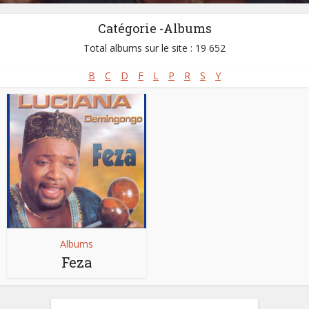
Catégorie -Albums
Total albums sur le site : 19 652
B
C
D
F
L
P
R
S
Y
Albums
Feza