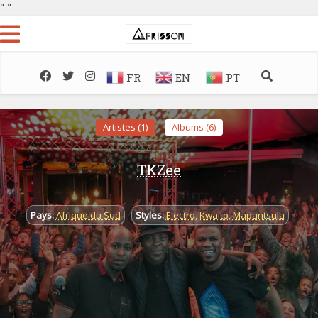
"
"
FR
EN
PT
Artistes (1)
Albums (6)
TKZee
Pays:
Afrique du Sud
Styles:
Electro
,
Kwaito
,
Mapantsula