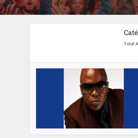
Caté
Total A