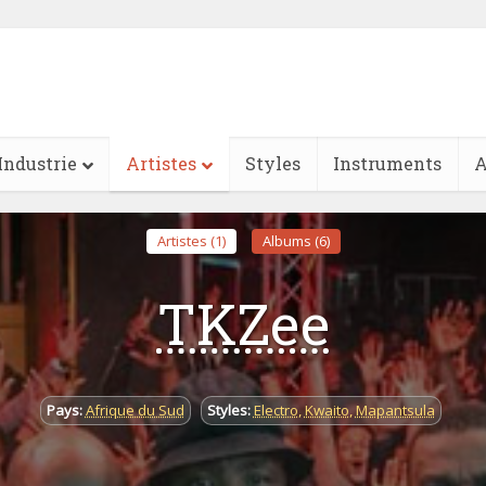
Industrie
Artistes
Styles
Instruments
A
Artistes (1)
Albums (6)
TKZee
Pays:
Afrique du Sud
Styles:
Electro
,
Kwaito
,
Mapantsula