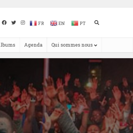
FR
EN
PT
lbums
Agenda
Qui sommes nous