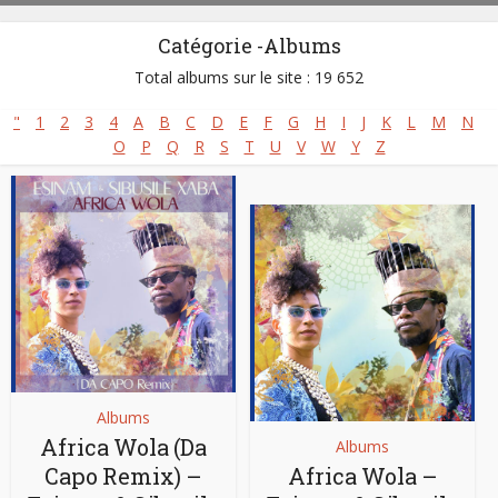
Catégorie -Albums
Total albums sur le site : 19 652
"
1
2
3
4
A
B
C
D
E
F
G
H
I
J
K
L
M
N
O
P
Q
R
S
T
U
V
W
Y
Z
Albums
Africa Wola (Da
Albums
Capo Remix) –
Africa Wola –