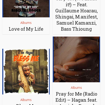
it!) – Feat.
Guillaume Hoarau,
Shingai, M.anifest,
Samuel Kamanzi,
Albums
Love of My Life
Bass Thioung
Albums
Pray for Me (Radio
Edit) – Hagan feat.
Albums