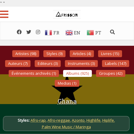
"
"
FR
EN
PT
Artistes (98)
Styles (9)
Articles (4)
Livres (15)
Auteurs (7)
Editeurs (3)
Instruments (3)
Labels (147)
Événements archivés (1)
Albums (925)
Groupes (42)
Medias (1)
Ghana
Styles:
Afro-rap
,
Afro-reggae
,
Azonto
,
Highlife
,
Hiplife
,
Palm Wine Music / Maringa