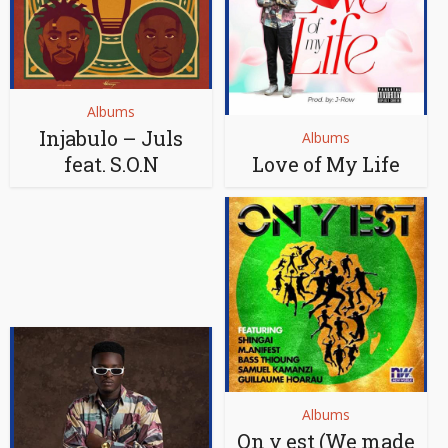
Albums
Injabulo – Juls
Albums
feat. S.O.N
Love of My Life
Albums
On y est (We made