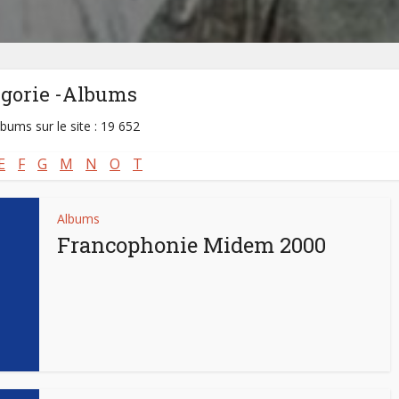
égorie -Albums
lbums sur le site : 19 652
E
F
G
M
N
O
T
Albums
Francophonie Midem 2000