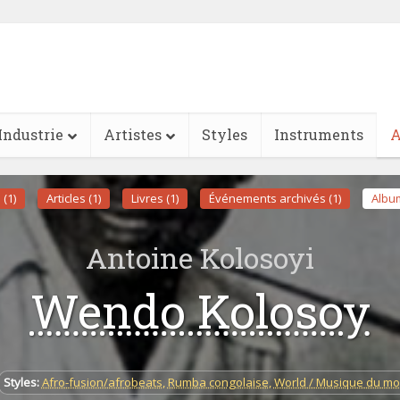
Industrie
Artistes
Styles
Instruments
A
 (1)
Articles (1)
Livres (1)
Événements archivés (1)
Album
Antoine Kolosoyi
Wendo Kolosoy
Styles:
Afro-fusion/afrobeats
,
Rumba congolaise
,
World / Musique du m