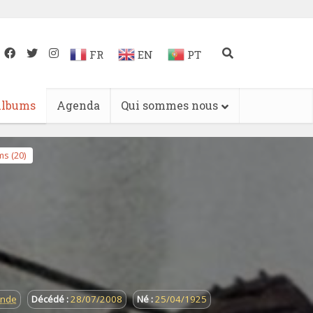
FR
EN
PT
lbums
Agenda
Qui sommes nous
s (20)
onde
Décédé :
28/07/2008
Né :
25/04/1925