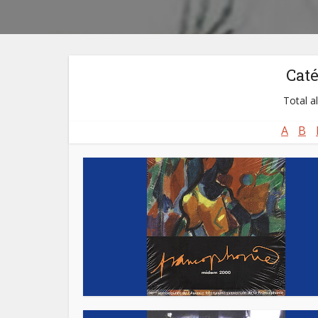
Cat
Total a
A
B