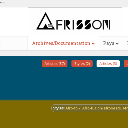
"
"
Archives/Documentation
Pays
Artistes (37)
Styles (2)
Articles (3)
L
Styles:
Afro-folk
,
Afro-fusion/afrobeats
,
Af