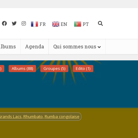
FR
EN
PT
lbums
Agenda
Qui sommes nous
)
Albums (88)
Groupes (5)
Edito (1)
Grands Lacs
,
Rhumbato
,
Rumba congolaise