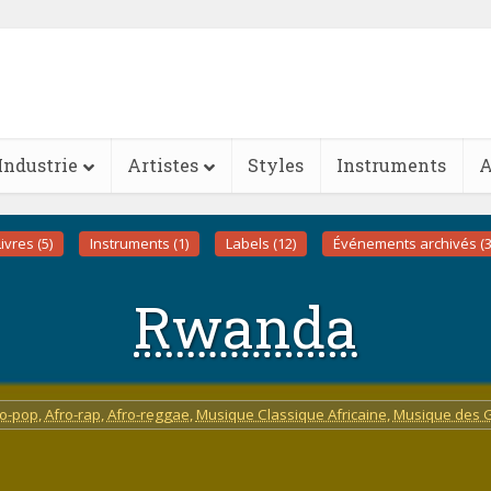
Industrie
Artistes
Styles
Instruments
A
ivres (5)
Instruments (1)
Labels (12)
Événements archivés (3
Rwanda
ro-pop
,
Afro-rap
,
Afro-reggae
,
Musique Classique Africaine
,
Musique des 