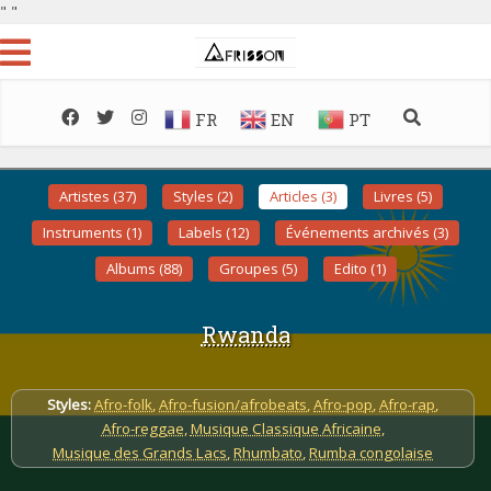
"
"
FR
EN
PT
Artistes (37)
Styles (2)
Articles (3)
Livres (5)
Instruments (1)
Labels (12)
Événements archivés (3)
Albums (88)
Groupes (5)
Edito (1)
Rwanda
Styles:
Afro-folk
,
Afro-fusion/afrobeats
,
Afro-pop
,
Afro-rap
,
Afro-reggae
,
Musique Classique Africaine
,
Musique des Grands Lacs
,
Rhumbato
,
Rumba congolaise