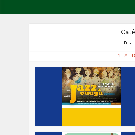
Caté
Total 
1
A