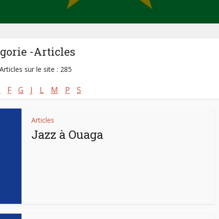
gorie -Articles
Articles sur le site : 285
D
F
G
J
L
M
P
S
Articles
Jazz à Ouaga