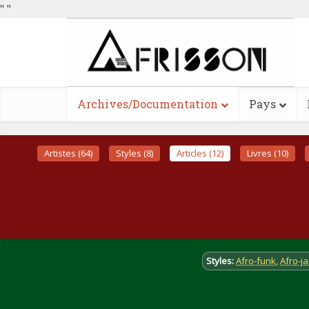
"
"
Archives/Documentation
Pays
Artistes (64)
Styles (8)
Articles (12)
Livres (10)
Styles:
Afro-funk
,
Afro-j