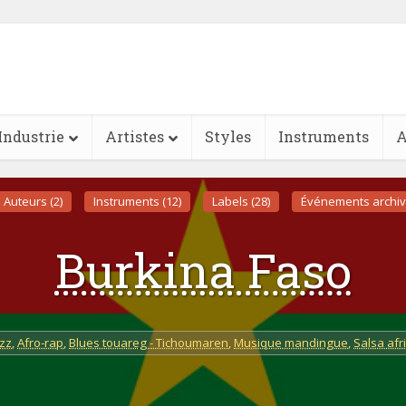
Industrie
Artistes
Styles
Instruments
A
Auteurs (2)
Instruments (12)
Labels (28)
Événements archiv
Burkina Faso
azz
,
Afro-rap
,
Blues touareg - Tichoumaren
,
Musique mandingue
,
Salsa afr