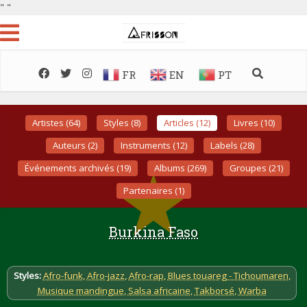
"
"
FR
EN
PT
Artistes (64)
Styles (8)
Articles (12)
Livres (10)
Auteurs (2)
Instruments (12)
Labels (28)
Événements archivés (19)
Albums (269)
Groupes (21)
Partenaires (1)
Burkina Faso
Styles:
Afro-funk
,
Afro-jazz
,
Afro-rap
,
Blues touareg - Tichoumaren
,
Musique mandingue
,
Salsa africaine
,
Takborsé
,
Warba