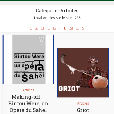
Catégorie -Articles
Total Articles sur le site : 285
1
A
D
F
G
J
L
M
P
S
Articles
Making-off –
Bintou Were, un
Articles
Opéra du Sahel
Griot