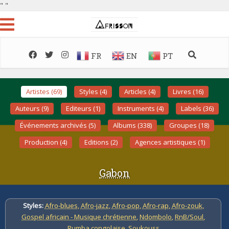
"
"
FR
EN
PT
Artistes (69)
Styles (4)
Articles (4)
Livres (16)
Auteurs (9)
Editeurs (1)
Instruments (4)
Labels (36)
Événements archivés (5)
Albums (338)
Groupes (18)
Production (4)
Editions (2)
Agences artistiques (1)
Gabon
Styles:
Afro-blues
,
Afro-jazz
,
Afro-pop
,
Afro-rap
,
Afro-zouk
,
Gospel africain - Musique chrétienne
,
Ndombolo
,
RnB/Soul
,
Rumba congolaise
,
Soukouss