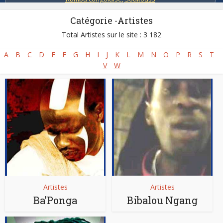
Catégorie -Artistes
Total Artistes sur le site : 3 182
A
B
C
D
E
F
G
H
I
J
K
L
M
N
O
P
R
S
T
V
W
Artistes
Artistes
Ba’Ponga
Bibalou Ngang