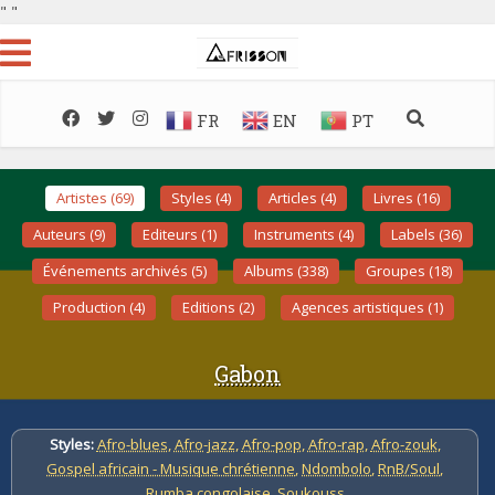
"
"
FR
EN
PT
Artistes (69)
Styles (4)
Articles (4)
Livres (16)
Auteurs (9)
Editeurs (1)
Instruments (4)
Labels (36)
Événements archivés (5)
Albums (338)
Groupes (18)
Production (4)
Editions (2)
Agences artistiques (1)
Gabon
Styles:
Afro-blues
,
Afro-jazz
,
Afro-pop
,
Afro-rap
,
Afro-zouk
,
Gospel africain - Musique chrétienne
,
Ndombolo
,
RnB/Soul
,
Rumba congolaise
,
Soukouss