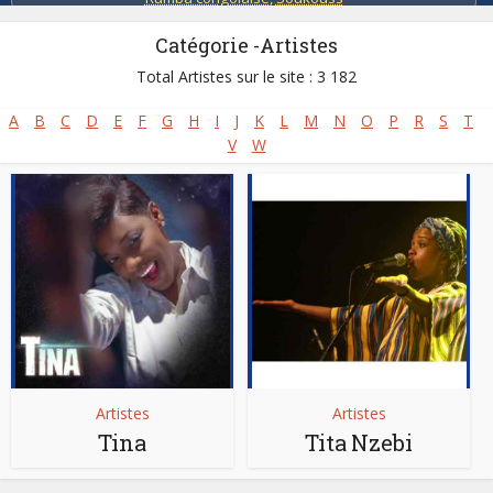
Catégorie -Artistes
Total Artistes sur le site : 3 182
A
B
C
D
E
F
G
H
I
J
K
L
M
N
O
P
R
S
T
V
W
Artistes
Artistes
Tina
Tita Nzebi