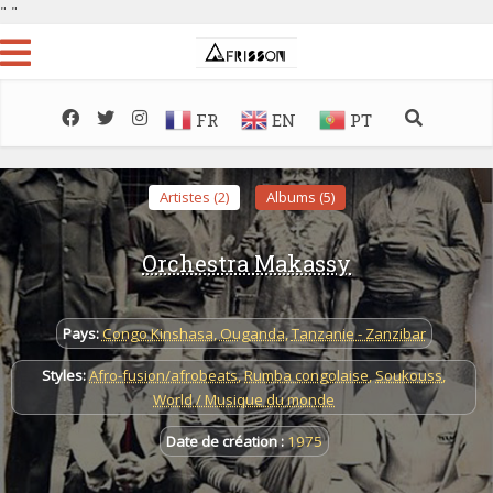
"
"
FR
EN
PT
Artistes (2)
Albums (5)
Orchestra Makassy
Pays:
Congo Kinshasa
,
Ouganda
,
Tanzanie - Zanzibar
Styles:
Afro-fusion/afrobeats
,
Rumba congolaise
,
Soukouss
,
World / Musique du monde
Date de création :
1975