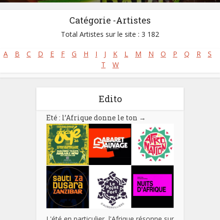
Catégorie -Artistes
Total Artistes sur le site : 3 182
A
B
C
D
E
F
G
H
I
J
K
L
M
N
O
P
Q
R
S
T
W
Edito
Eté : l’Afrique donne le ton
→
L'été en particulier, l'Afrique résonne sur