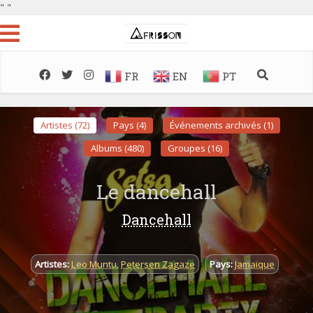
"
"
FR
EN
PT
Artistes (72)
Pays (4)
Événements archivés (1)
Albums (480)
Groupes (16)
Le dancehall
Dancehall
Artistes:
Leo Muntu
,
Petersen Zagaze
Pays:
Jamaïque