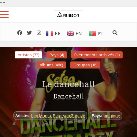
"
"
FR
EN
PT
Artistes (72)
Pays (4)
Événements archivés (1)
Albums (480)
Groupes (16)
Le dancehall
Dancehall
Artistes:
Leo Muntu
,
Petersen Zagaze
Pays:
Jamaïque