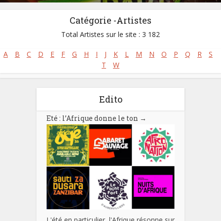
Catégorie -Artistes
Total Artistes sur le site : 3 182
A
B
C
D
E
F
G
H
I
J
K
L
M
N
O
P
Q
R
S
T
W
Edito
Eté : l’Afrique donne le ton
→
L'été en particulier, l'Afrique résonne sur