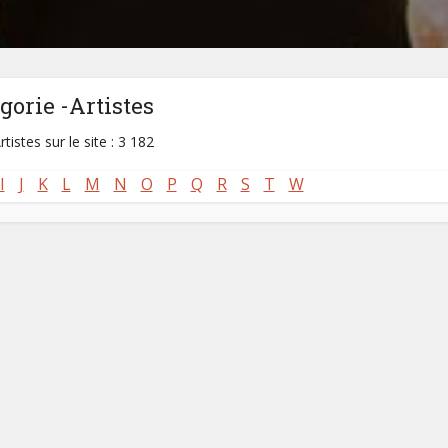
gorie -Artistes
rtistes sur le site : 3 182
I
J
K
L
M
N
O
P
Q
R
S
T
W