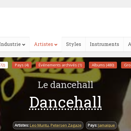
Industrie
Artistes
Styles
Instruments
A
(72)
Pays (4)
Événements archivés (1)
Albums (480)
Gro
Le dancehall
Dancehall
Artistes:
Leo Muntu
,
Petersen Zagaze
Pays:
Jamaïque