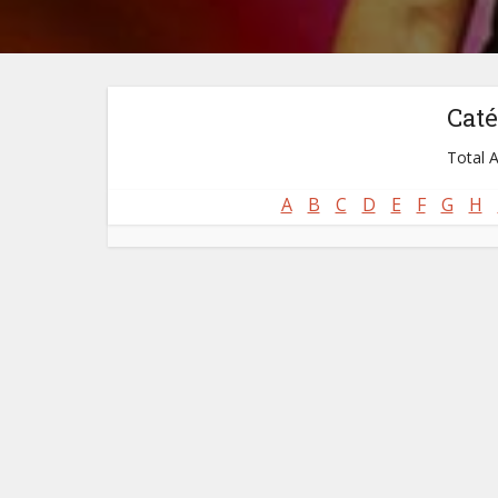
Caté
Total A
A
B
C
D
E
F
G
H