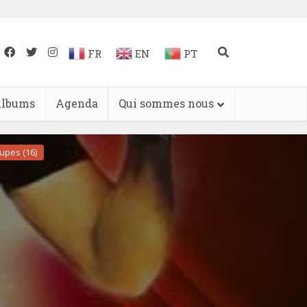
FR
EN
PT
lbums
Agenda
Qui sommes nous
upes (16)