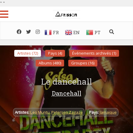
"
"
FR
EN
PT
Artistes (72)
Pays (4)
Événements archivés (1)
Albums (480)
Groupes (16)
Le dancehall
Dancehall
Artistes:
Leo Muntu
,
Petersen Zagaze
Pays:
Jamaïque