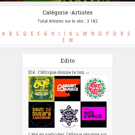
Catégorie -Artistes
Total Artistes sur le site : 3 182
A
B
C
D
E
F
G
H
I
J
K
L
M
N
O
P
Q
R
S
T
W
Edito
Eté : l’Afrique donne le ton
→
L'été en particulier, l'Afrique résonne sur