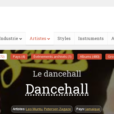
Industrie
Artistes
Styles
Instruments
A
(72)
Pays (4)
Événements archivés (1)
Albums (480)
Gro
Le dancehall
Dancehall
Artistes:
Leo Muntu
,
Petersen Zagaze
Pays:
Jamaïque