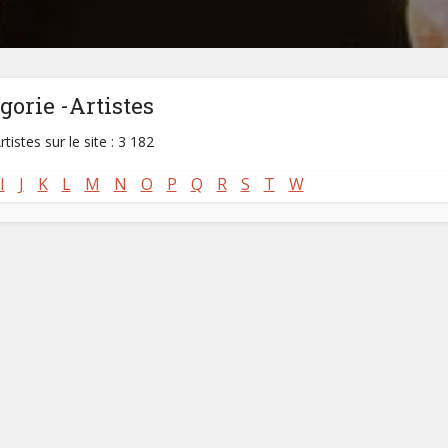
gorie -Artistes
rtistes sur le site : 3 182
I
J
K
L
M
N
O
P
Q
R
S
T
W