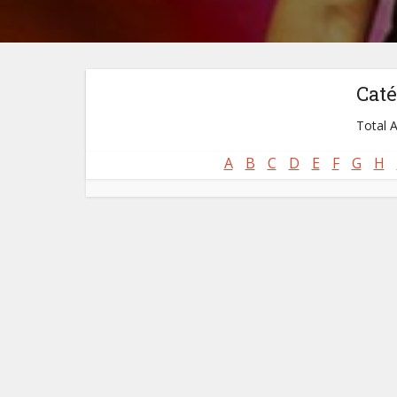
Caté
Total A
A
B
C
D
E
F
G
H