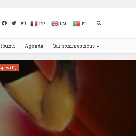
FR
EN
PT
lbums
Agenda
Qui sommes nous
upes (16)