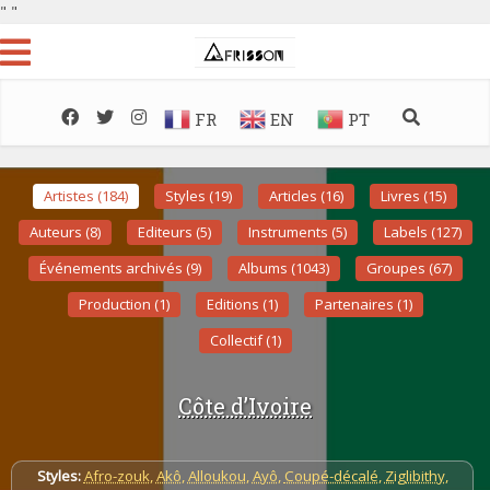
"
"
FR
EN
PT
Artistes (184)
Styles (19)
Articles (16)
Livres (15)
Auteurs (8)
Editeurs (5)
Instruments (5)
Labels (127)
Événements archivés (9)
Albums (1043)
Groupes (67)
Production (1)
Editions (1)
Partenaires (1)
Collectif (1)
Côte d’Ivoire
Styles:
Afro-zouk
,
Akô
,
Alloukou
,
Ayô
,
Coupé-décalé
,
Ziglibithy
,