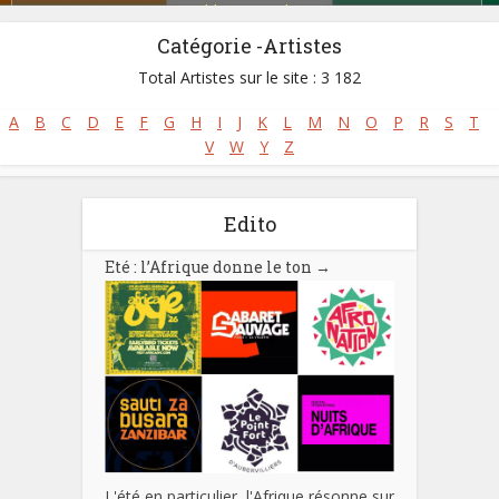
Zoblazo
,
Zouglou
Catégorie -Artistes
Total Artistes sur le site : 3 182
A
B
C
D
E
F
G
H
I
J
K
L
M
N
O
P
R
S
T
V
W
Y
Z
Edito
Eté : l’Afrique donne le ton
→
L'été en particulier, l'Afrique résonne sur