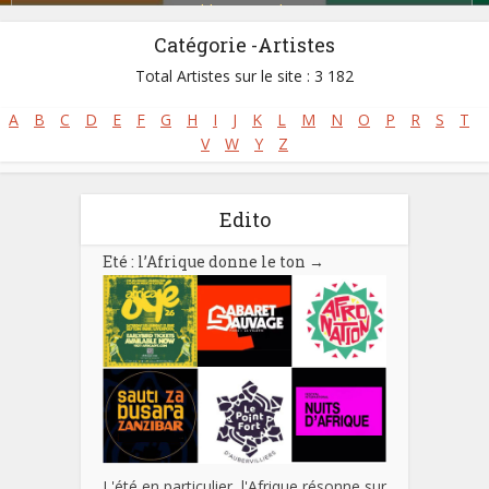
Zoblazo
,
Zouglou
Catégorie -Artistes
Total Artistes sur le site : 3 182
A
B
C
D
E
F
G
H
I
J
K
L
M
N
O
P
R
S
T
V
W
Y
Z
Edito
Eté : l’Afrique donne le ton
→
L'été en particulier, l'Afrique résonne sur