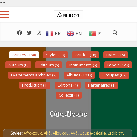
"
"
FR
EN
PT
Artistes (184)
Styles (19)
Articles (16)
Livres (15)
Auteurs (8)
Editeurs (5)
Instruments (5)
Labels (127)
Événements archivés (9)
Albums (1043)
Groupes (67)
Production (1)
Editions (1)
Partenaires (1)
Collectif (1)
Côte d’Ivoire
Styles:
Afro-zouk
,
Akô
,
Alloukou
,
Ayô
,
Coupé-décalé
,
Ziglibithy
,