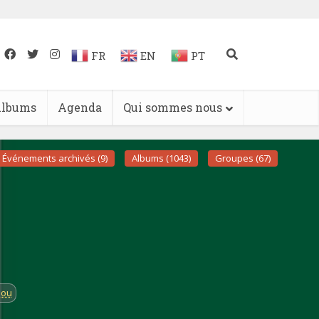
FR
EN
PT
lbums
Agenda
Qui sommes nous
Événements archivés (9)
Albums (1043)
Groupes (67)
lou