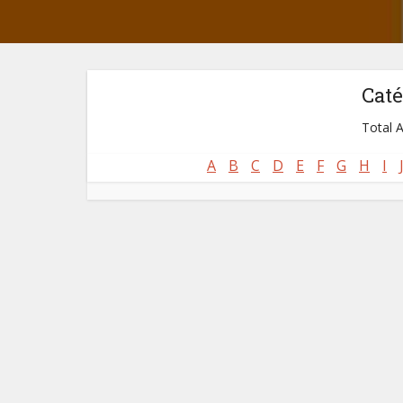
Caté
Total A
A
B
C
D
E
F
G
H
I