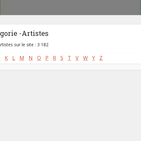
gorie -Artistes
rtistes sur le site : 3 182
J
K
L
M
N
O
P
R
S
T
V
W
Y
Z