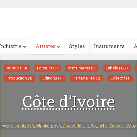
Industrie
Artistes
Styles
Instruments
A
Auteurs (8)
Editeurs (5)
Instruments (5)
Labels (127)
Production (1)
Editions (1)
Partenaires (1)
Collectif (1)
Côte d’Ivoire
les:
Afro-zouk
,
Akô
,
Alloukou
,
Ayô
,
Coupé-décalé
,
Ziglibithy
,
Zoblazo
,
Zoug