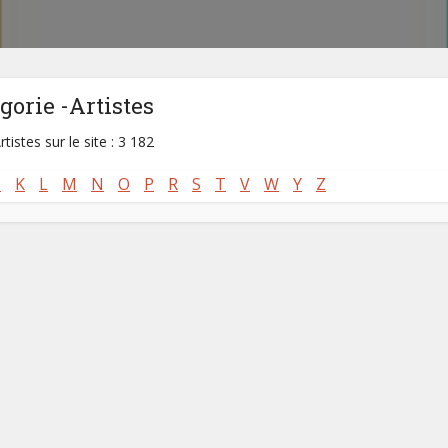
gorie -Artistes
rtistes sur le site : 3 182
J
K
L
M
N
O
P
R
S
T
V
W
Y
Z