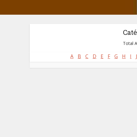
Caté
Total A
A
B
C
D
E
F
G
H
I