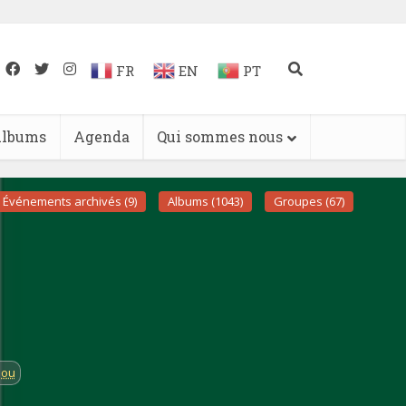
FR
EN
PT
lbums
Agenda
Qui sommes nous
Événements archivés (9)
Albums (1043)
Groupes (67)
lou