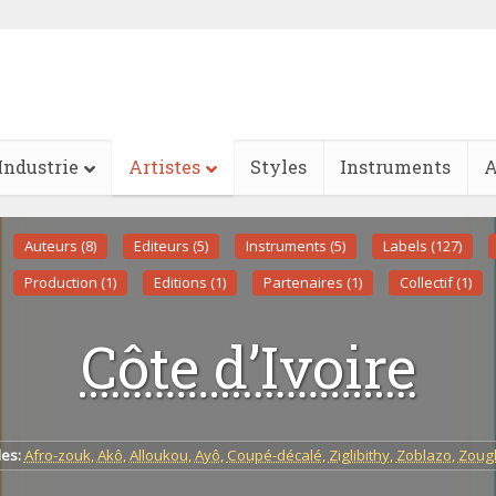
Industrie
Artistes
Styles
Instruments
A
Auteurs (8)
Editeurs (5)
Instruments (5)
Labels (127)
Production (1)
Editions (1)
Partenaires (1)
Collectif (1)
Côte d’Ivoire
les:
Afro-zouk
,
Akô
,
Alloukou
,
Ayô
,
Coupé-décalé
,
Ziglibithy
,
Zoblazo
,
Zoug