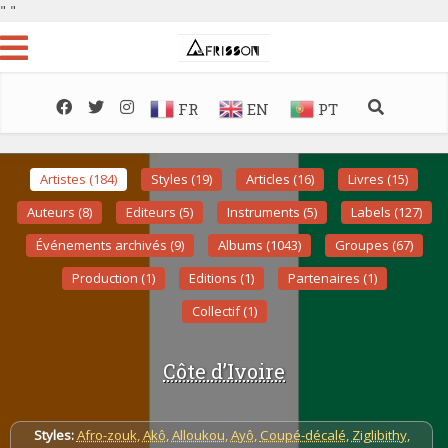
"
"
FR
EN
PT
Artistes (184)
Styles (19)
Articles (16)
Livres (15)
Auteurs (8)
Editeurs (5)
Instruments (5)
Labels (127)
Événements archivés (9)
Albums (1043)
Groupes (67)
Production (1)
Editions (1)
Partenaires (1)
Collectif (1)
Côte d’Ivoire
Styles:
Afro-zouk
,
Akô
,
Alloukou
,
Ayô
,
Coupé-décalé
,
Ziglibithy
,