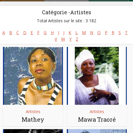
Zoblazo
,
Zouglou
Catégorie -Artistes
Total Artistes sur le site : 3 182
A
B
C
D
E
F
G
H
I
J
K
L
M
N
O
P
R
S
T
V
W
Y
Z
Artistes
Artistes
Mathey
Mawa Traoré