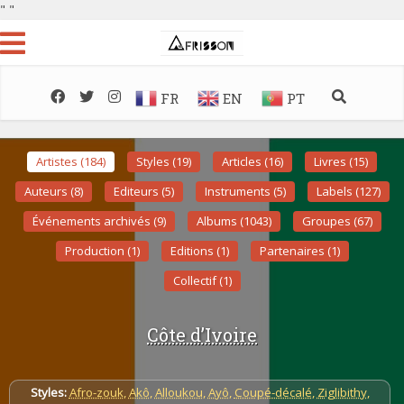
"
"
FR
EN
PT
Artistes (184)
Styles (19)
Articles (16)
Livres (15)
Auteurs (8)
Editeurs (5)
Instruments (5)
Labels (127)
Événements archivés (9)
Albums (1043)
Groupes (67)
Production (1)
Editions (1)
Partenaires (1)
Collectif (1)
Côte d’Ivoire
Styles:
Afro-zouk
,
Akô
,
Alloukou
,
Ayô
,
Coupé-décalé
,
Ziglibithy
,