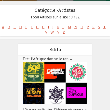
Zoblazo
,
Zouglou
Catégorie -Artistes
Total Artistes sur le site : 3 182
A
B
C
D
E
F
G
H
I
J
K
L
M
N
O
P
R
S
T
V
W
Y
Z
Edito
Eté : l’Afrique donne le ton
→
L'été en particulier, l'Afrique résonne sur