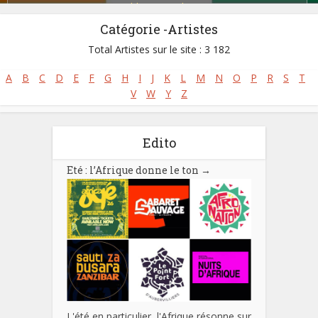
Zoblazo
,
Zouglou
Catégorie -Artistes
Total Artistes sur le site : 3 182
A
B
C
D
E
F
G
H
I
J
K
L
M
N
O
P
R
S
T
V
W
Y
Z
Edito
Eté : l’Afrique donne le ton
→
L'été en particulier, l'Afrique résonne sur