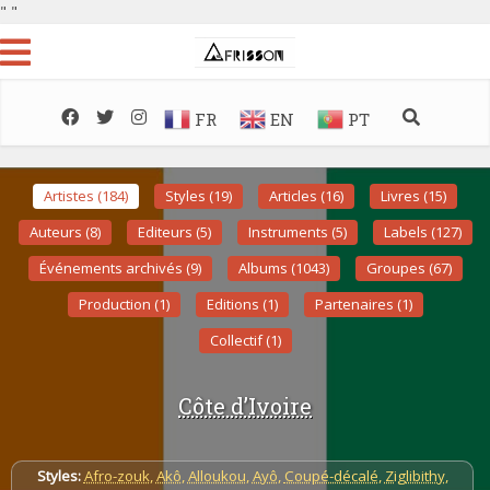
"
"
FR
EN
PT
Artistes (184)
Styles (19)
Articles (16)
Livres (15)
Auteurs (8)
Editeurs (5)
Instruments (5)
Labels (127)
Événements archivés (9)
Albums (1043)
Groupes (67)
Production (1)
Editions (1)
Partenaires (1)
Collectif (1)
Côte d’Ivoire
Styles:
Afro-zouk
,
Akô
,
Alloukou
,
Ayô
,
Coupé-décalé
,
Ziglibithy
,