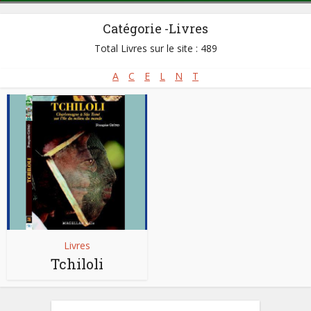
Catégorie -Livres
Total Livres sur le site : 489
A
C
E
L
N
T
Livres
Tchiloli