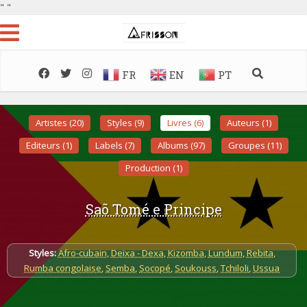
"
"
FR
EN
PT
Artistes (20)
Styles (9)
Livres (6)
Auteurs (1)
Editeurs (1)
Labels (7)
Albums (97)
Groupes (11)
Production (1)
Saõ Tomé e Principe
Styles:
Afro-cubain
,
Deixa - Dexa
,
Kizomba
,
Lundum
,
Rebita
,
Rumba congolaise
,
Semba
,
Socopé
,
Soukouss
,
Tchiloli
,
Ussua