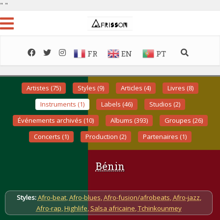
"
"
FR
EN
PT
Artistes (75)
Styles (9)
Articles (4)
Livres (8)
Instruments (1)
Labels (46)
Studios (2)
Événements archivés (10)
Albums (393)
Groupes (26)
Concerts (1)
Production (2)
Partenaires (1)
Bénin
Styles:
Afro-beat
,
Afro-blues
,
Afro-fusion/afrobeats
,
Afro-jazz
,
Afro-rap
,
Highlife
,
Salsa africaine
,
Tchinkounmey