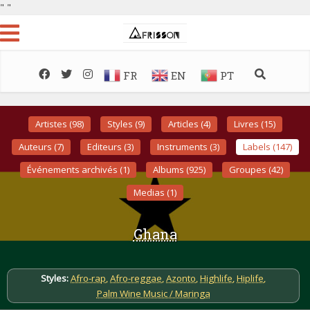
"
"
FR
EN
PT
Artistes (98)
Styles (9)
Articles (4)
Livres (15)
Auteurs (7)
Editeurs (3)
Instruments (3)
Labels (147)
Événements archivés (1)
Albums (925)
Groupes (42)
Medias (1)
Ghana
Styles:
Afro-rap
,
Afro-reggae
,
Azonto
,
Highlife
,
Hiplife
,
Palm Wine Music / Maringa