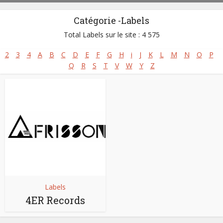
Catégorie -Labels
Total Labels sur le site : 4 575
2
3
4
A
B
C
D
E
F
G
H
i
J
K
L
M
N
O
P
Q
R
S
T
V
W
Y
Z
Labels
4ER Records