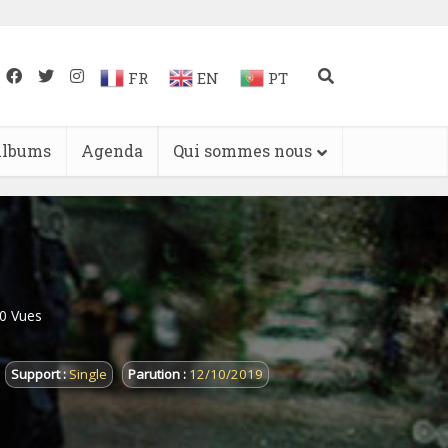
FR
EN
PT
lbums
Agenda
Qui sommes nous
0 Vues
Support :
Single
Parution :
12/10/2019