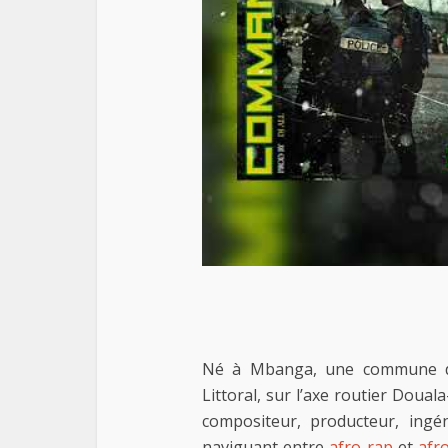
Né à Mbanga, une commune d
Littoral, sur l’axe routier Doua
compositeur, producteur, ingé
naviguant entre
afro-rap
et
afr