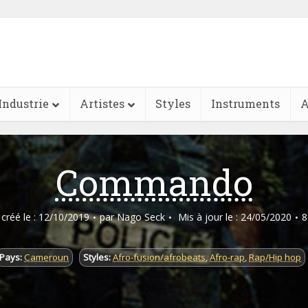
Industrie
Artistes
Styles
Instruments
A
Commando
e créé le : 12/10/2019
par
Nago Seck
Mis à jour le : 24/05/2020
8
Pays:
Cameroun
Styles:
Afro-fusion/afrobeats
,
Afro-rap
,
Rap/Hip hop