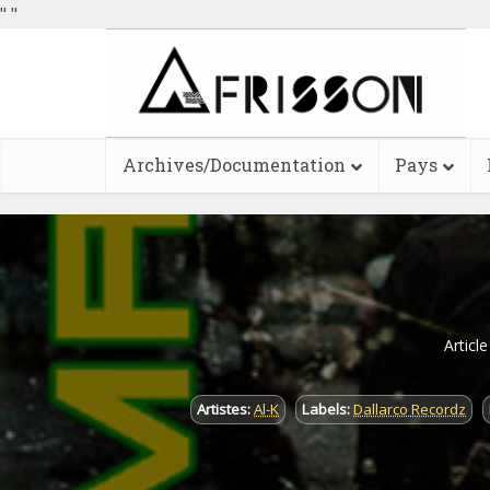
"
"
Archives/Documentation
Pays
Articl
Artistes:
Al-K
Labels:
Dallarco Recordz