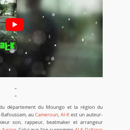
"
"
u département du Moungo et la région du
la-Bafoussam, au
Cameroun
,
Al-K
est un auteur-
nieur son, rappeur, beatmaker et arrangeur
o-fusion
. Celui que l’on surnomme
Al K Dallarco