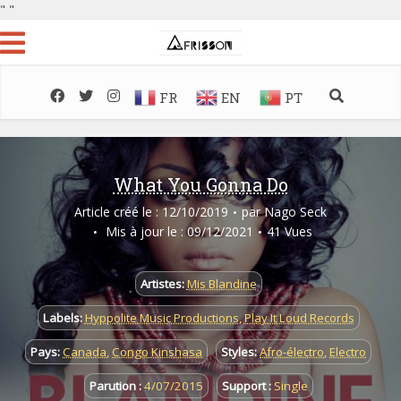
"
"
FR
EN
PT
What You Gonna Do
Article créé le : 12/10/2019
par
Nago Seck
Mis à jour le : 09/12/2021
41 Vues
Artistes:
Mis Blandine
Labels:
Hyppolite Music Productions
,
Play It Loud Records
Pays:
Canada
,
Congo Kinshasa
Styles:
Afro-électro
,
Electro
Parution :
4/07/2015
Support :
Single