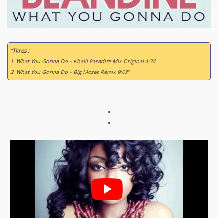
“
Titres :
1. What You Gonna Do – Khalil Paradise Mix Original 4:34
2. What You Gonna Do – Big Moses Remix 9:08”
"
"