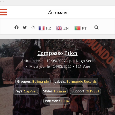
"
"
FR
EN
PT
Compasso Pilon
Article créé le : 10/05/2007
par
Nago Seck
Mis à jour le : 24/05/2020
121 Vues
Groupes:
Bulimundo
Labels:
Bulimundo Records
Pays:
Cap-Vert
Styles:
Funana
Support :
2LP/33T
Parution :
1984