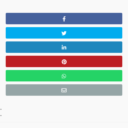
"
"
"