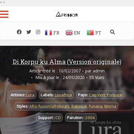
"
"
FR
EN
PT
Di Korpu ku Alma (Version originale)
Article créé le : 10/02/2007
par
admin
Mis à jour le : 24/05/2020
55 Vues
Artistes:
Lura
Labels:
Lusafrica
Pays:
Cap-Vert
,
Portugal
Styles:
Afro-fusion/afrobeats
,
Batuque
,
Funana
,
Morna
Support :
CD
Parution :
2004