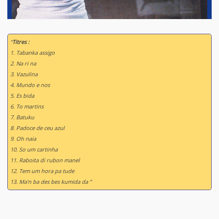
“
Titres :
1. Tabanka assigo
2. Na ri na
3. Vazulina
4. Mundo e nos
5. Es bida
6. To martins
7. Batuku
8. Padoce de ceu azul
9. Oh naia
10. So um cartinha
11. Raboita di rubon manel
12. Tem um hora pa tude
13. Ma'n ba des bes kumida da ”