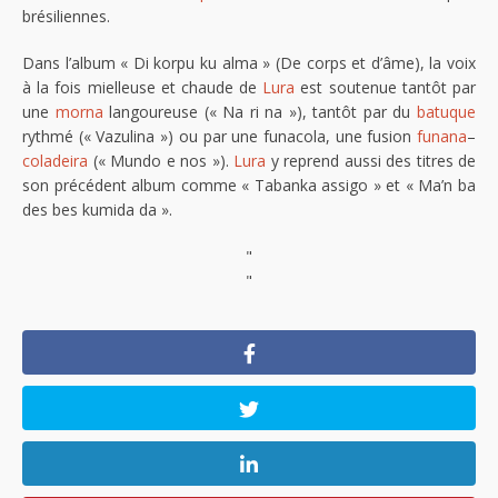
brésiliennes.
Dans l’album « Di korpu ku alma » (De corps et d’âme), la voix
à la fois mielleuse et chaude de
Lura
est soutenue tantôt par
une
morna
langoureuse (« Na ri na »), tantôt par du
batuque
rythmé (« Vazulina ») ou par une funacola, une fusion
funana
–
coladeira
(« Mundo e nos »).
Lura
y reprend aussi des titres de
son précédent album comme « Tabanka assigo » et « Ma’n ba
des bes kumida da ».
"
"