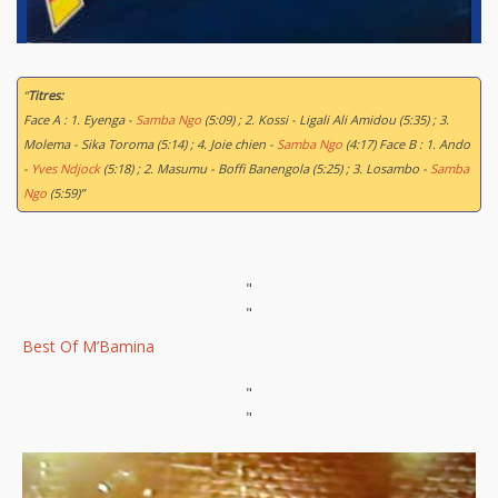
“
Titres:
Face A : 1. Eyenga -
Samba Ngo
(5:09) ; 2. Kossi - Ligali Ali Amidou (5:35) ; 3.
Molema - Sika Toroma (5:14) ; 4. Joie chien -
Samba Ngo
(4:17) Face B : 1. Ando
-
Yves Ndjock
(5:18) ; 2. Masumu - Boffi Banengola (5:25) ; 3. Losambo -
Samba
Ngo
(5:59)”
"
"
Best Of M’Bamina
"
"