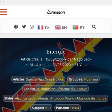
"
"
FR
EN
PT
Energie
Article créé le : 15/05/2006
par
Nago Seck
Mis à jour le : 24/05/2020
61 Vues
Artistes:
Samba Ngo
,
Yves Ndjock
Groupes:
Mbamina
Labels:
IAD (Industrie Africaine du Disque)
Styles:
Afro-fusion/afrobeats
,
Afro-pop
,
World / Musique du monde
Support :
CD
Parution :
1984