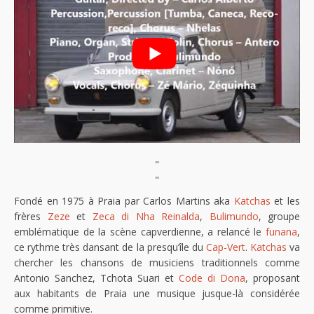
"
"
Fondé en 1975 à Praia par Carlos Martins aka
Katchas
et les
frères
Zeze
et
Zeca di Nha Reinalda
,
Bulimundo
, groupe
emblématique de la scène capverdienne, a relancé le
funana
,
ce rythme très dansant de la presqu’île du
Cap-Vert
.
Katchas
va
chercher les chansons de musiciens traditionnels comme
Antonio Sanchez, Tchota Suari et
Code di Dona
, proposant
aux habitants de Praia une musique jusque-là considérée
comme primitive.