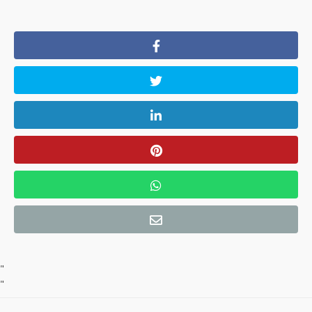
"
"
"