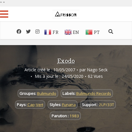
"
"
FR
EN
PT
Exodo
Article créé le : 10/05/2007
par
Nago Seck
Mis à jour le : 24/05/2020
62 Vues
Groupes:
Bulimundo
Labels:
Bulimundo Records
Pays:
Cap-Vert
Styles:
Funana
Support :
2LP/33T
Parution :
1983