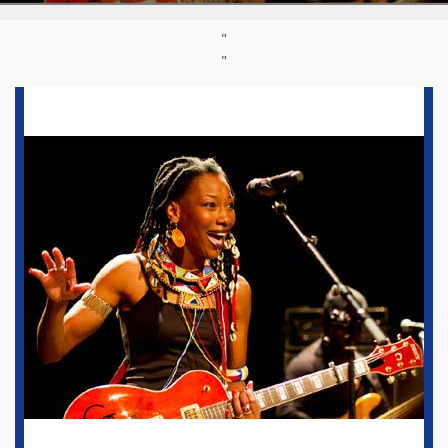
Site :
http://www.scenedumonde.fr/-Espace-Prevert-.html
"
Type :
Evènement du mois
"