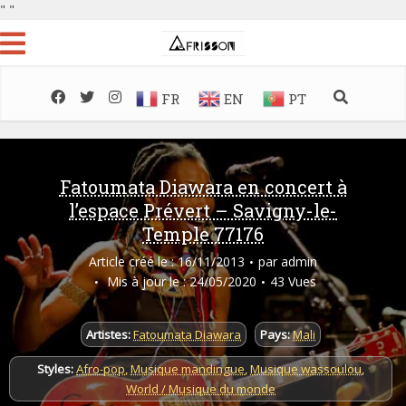
"
"
FR
EN
PT
Fatoumata Diawara en concert à
l’espace Prévert – Savigny-le-
Temple 77176
Article créé le : 16/11/2013
par
admin
Mis à jour le : 24/05/2020
43 Vues
Artistes:
Fatoumata Diawara
Pays:
Mali
Styles:
Afro-pop
,
Musique mandingue
,
Musique wassoulou
,
World / Musique du monde