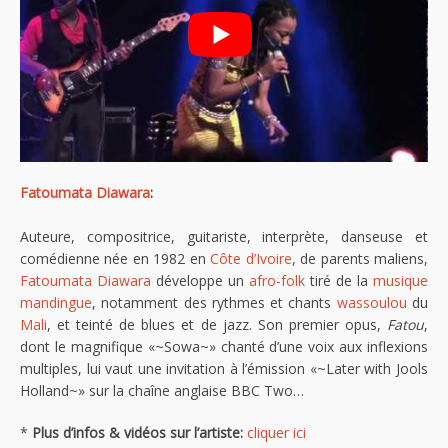
Fatoumata Diawara
:
Auteure, compositrice, guitariste, interprète, danseuse et
comédienne née en 1982 en
Côte d’Ivoire
, de parents maliens,
Fatoumata Diawara
développe un
afro-folk
tiré de la
musique
mandingue
, notamment des rythmes et chants
wassoulou
du
Mali
, et teinté de blues et de jazz. Son premier opus,
Fatou
,
dont le magnifique «~Sowa~» chanté d’une voix aux inflexions
multiples, lui vaut une invitation à l’émission «~Later with Jools
Holland~» sur la chaîne anglaise BBC Two…
*
Plus d’infos & vidéos sur l’artiste:
cliquer ici